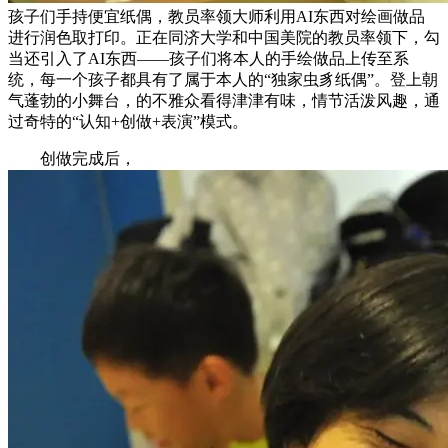
孩子们手持便宜纸偶，教员率领大师利用AI东西对绘画做品
进行润色取打印。正在同济大学和中国美院的教员率领下，勾
当还引入了AI东西——孩子们将本人的手绘做品上传至系
统，每一个孩子都具有了属于本人的“独家虫豸纸偶”。登上朝
气蓬勃的小舞台，的不雅众看得津津有味，情节活泼风趣，通
过奇特的“认知+创做+表演”模式。
创做完成后，